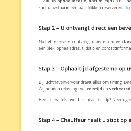
U vult uw
ophaallocatie
,
datum
,
tijd
en het
aa
kunt u uw taxi in een paar klikken reserveren.
Rit
Stap 2 – U ontvangt direct een beve
Na het reserveren ontvangt u per e-mail een
bev
één plek: ophaaladres, tijdstip en contactinforma
Stap 3 – Ophaaltijd afgestemd op u
Bij luchthavenvervoer draait alles om timing. Daar
Wij houden rekening met
reistijd
en
verkeersd
Heeft u twijfels over het juiste tijdstip? Neem
Stap 4 – Chauffeur haalt u stipt op 