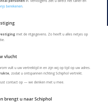
ntal personen
in. Vervolgens ziet u direct het tarief en
prijs berekenen
.
stiging
estiging
met de ritgegevens. Zo heeft u alles netjes op
tie.
w vlucht
om vult u uw vertrektijd in en zijn wij op tijd op uw adres.
rukte
, zodat u ontspannen richting Schiphol vertrekt.
 gerust contact op — we denken met u mee.
en brengt u naar Schiphol