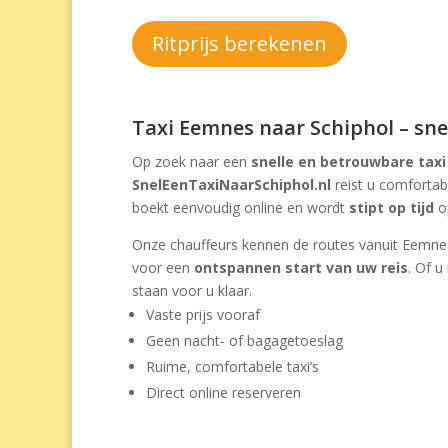
Ritprijs berekenen
Taxi Eemnes naar Schiphol – snel
Op zoek naar een
snelle en betrouwbare tax
SnelEenTaxiNaarSchiphol.nl
reist u comforta
boekt eenvoudig online en wordt
stipt op tijd
op
Onze chauffeurs kennen de routes vanuit Eemnes
voor een
ontspannen start van uw reis
. Of u
staan voor u klaar.
Vaste prijs vooraf
Geen nacht- of bagagetoeslag
Ruime, comfortabele taxi’s
Direct online reserveren