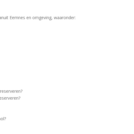
l vanuit Eemnes en omgeving, waaronder:
 reserveren?
eserveren?
ol?