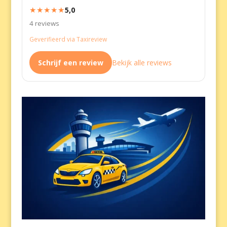
★★★★★
5,0
4 reviews
Geverifieerd via Taxireview
Schrijf een review
Bekijk alle reviews