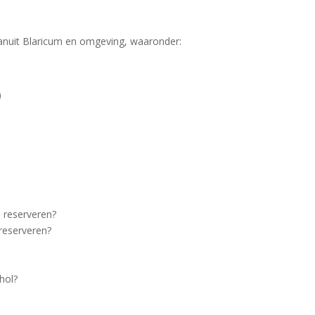
 vanuit Blaricum en omgeving, waaronder:
)
l reserveren?
reserveren?
hol?