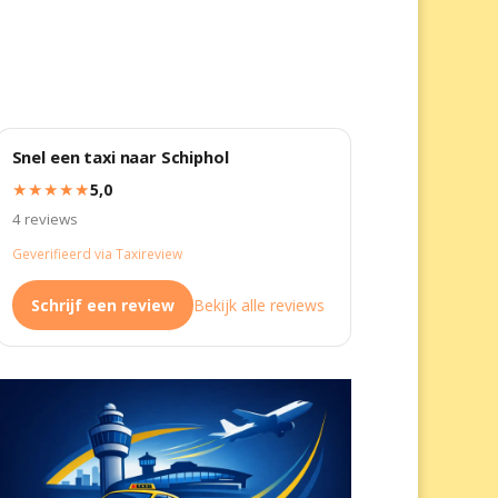
Snel een taxi naar Schiphol
★★★★★
5,0
4 reviews
Geverifieerd via Taxireview
Schrijf een review
Bekijk alle reviews