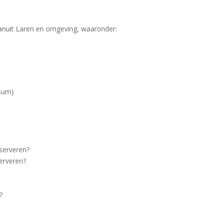
 vanuit Laren en omgeving, waaronder:
rsum)
eserveren?
erveren?
?